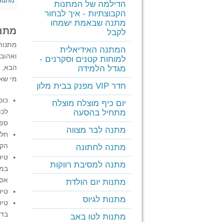
מתנות
הדילמה של המתנות
הקבוצתיות - איך לבחור
מתנה שבאמת ישמחו
מתנו
לקבל
מתנותמ
המתנה האידיאלית
ואהובי
למוחות קטנים וסקרנים -
הבא, נ
מגדל הלמידה
מי שאנ
חדר VIP מפנק בבית מלון
כוכ
יום כיף מוצלח מוצלח
לכו
מתחיל בהסעה
ספק
מתנה לבר מצווה
חלק
הקר
מתנה לחתונה
טיס
מתנה למסיבת רווקות
במי
אסט
מתנות יום הולדת
טיסה במיג 21 – עוד אחת מן
מתנות לגיוס
טיס
בדי
מתנות לטו באב