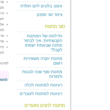
צני
עיצוב בלונים ליום הולדת
מבח
נהי
צימר זוגי מפנק
תעו
אלב
סוגי מתנות
לחת
הדילמה של המתנות
שיי
הקבוצתיות: איך לבחור
סדנ
מתנה שבאמת ישמחו
פיק
לקבל?
לזו
מתנות יוקרה משאירות
רושם
לסיכו
מתנות סוף שנה לגננות
ולמורות
להזמנ
רעיונות למתנות לכלה
רעיונות למתנות לעובדים
מתנות לחגים ומועדים