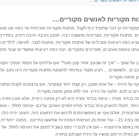
 מקוריות לאנשים מקוריים....
ת מקוריות לאנשים מקוריים....
קוריות הן דבר שתמיד כיף לקבל. מתנות מקוריות מוכיחות עד כמה אנו מוע
ם. מתנות מקוריות, מצריכות מחשבה רבה, תכנון והרבה הרבה דמיון. במדריך
ציע כמה רעיונות מובילים של מתנות מקוריות, מתנות לגבר, לאישה, לילדים ו
חנו באמת אוהבים, מעריכים ומוקירים. הנה כמה רעיונות אפשריים עבור מתנ
ב על שמך – "איך זה שכוכב אחד קטן מעז?" אם גדלתם על הספר הנסיך הקט
כבים...ולשושנים..., רעיון מקורי במיוחד להענקת מתנות מקוריות הינו כוכב ע
 מתנה מקורית.
ה על הירח – על אותו סגנון, רק קצת יותר קונקרטי, אם ברצונכם לקנות מתנה 
ובים לכם, חלקה על הירח, זוהי ללא ספק מתנה מקורית.
ה בכדור פורח – טיסה בכדור פורח היא לא רק מתנה כיפית, אלא מעין חזרה ב
וחד, תוכלו להעניק טיול בכדור פורח לאדם האהוב עליכם. •טיסה לחלל – אומנם
רונומית, אולם אם יש באפשרותכם לרכוש את התענוג הזה, העונג יהיה כולו 
 הטיסות המהירות שתעשו בחייכם...מתנה ייחודית, שתאפשר לכם לגעת בשמים..וקצת יותר.
ה באפס גרוויטציה – אם אין לכם די כסף בשביל לממן את הטיסה לחלל, אל 
וק כאילו הייתם עכשיו על הירח ושבתם בחזרה.