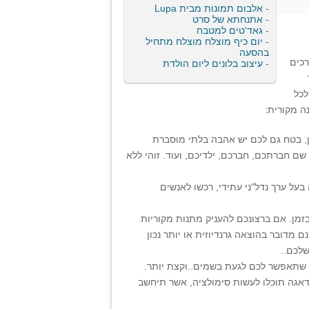
-
אלבום תמונות מבית Lupa
-
אתנחתא של סרט
-
גאד'טים למטבח
-
יום כיף מוצלח מוצלח מתחיל
בהסעה
רכים
-
עיצוב בלונים ליום הולדת
לכל
ה מקורית:
ן, בטח גם לכם יש אהבה בלתי מוסברת
ל שם חברתכם, חברכם, ילדיכם, ועוד. זוהי ללא
בעל ערך נדל"ני עתידי, רכשו לאנשים
זמן. אם ברצונכם להעניק מתנות מקוריות
 מדובר בהוצאה גרנדיוזית או יותר נכון
שלכם..
דאגה תוכלו לעשות סימולציה, אשר תיחשב