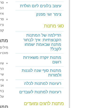
סרט
עיצוב בלונים ליום הולדת
המת
איש
צימר זוגי מפנק
סרט
ציו
סוגי מתנות
קצר
הדילמה של המתנות
הקבוצתיות: איך לבחור
מתנו
מתנה שבאמת ישמחו
מילים
לקבל?
מוכנים
מתנות יוקרה משאירות
רושם
שיר
התח
מתנות סוף שנה לגננות
שיז
ולמורות
סיפ
רעיונות למתנות לכלה
אני
בתו
רעיונות למתנות לעובדים
עלי
מתנות לחגים ומועדים
תמונ