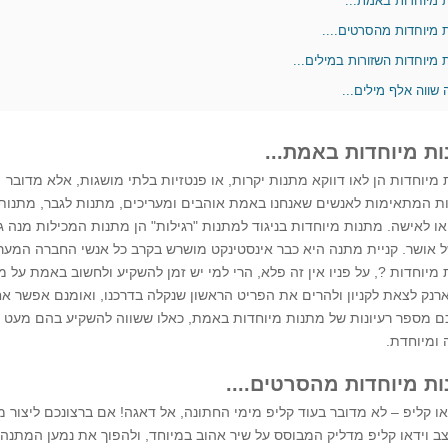
 מיוחדות באמת...
 מיוחדות מהסרטים....
 מיוחדות השזורות במילים...
 שווה אלף מילים...
ת מיוחדות באמת...
מיוחדות הן לאו דווקא מתנות יקרות, או פנטזיות בלתי מושגות, אלא מדובר
ת המתאימות לאנשים שאנחנו באמת אוהבים ומעריכים, מתנות לגבר, מתנות
ו לאישה. מתנות מיוחדות בניגוד למתנות "רגילות" הן מתנות המכילות מנה ג
 אושר. קניית מתנה היא כבר אינסטינקט מושרש בקרב כל אנשי החברה המערב
מיוחדות ?, על פניו אין זה פלא, הרי למי יש זמן להשקיע ולחשוב באמת על
נק לצאת לקניון ולהרים את הפריט הראשון שנקלה בדרכנו, ואומנם אפשר אח
ם מספר רעיונות של מתנות מיוחדות באמת, כאלו ששווה להשקיע בהם מעט 
 ומיוחדת.
ת מיוחדות מהסרטים....
או קליפ – לא מדובר בעוד קליפ מימי החתונה, אל דאגה! אם ברצונכם ליצור מת
ב וידאו קליפ מדליק המבוסס על שיר אהוב במיוחד, ולהפוך את נמען המתנה לכוכב MTV 