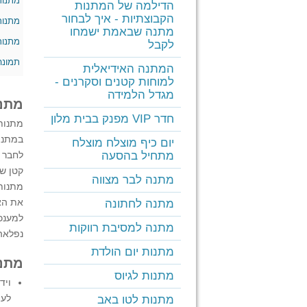
מתנות
הדילמה של המתנות
הקבוצתיות - איך לבחור
מתנות
מתנה שבאמת ישמחו
מתנות
לקבל
תמונה
המתנה האידיאלית
למוחות קטנים וסקרנים -
מגדל הלמידה
מתנו
חדר VIP מפנק בבית מלון
מתנות 
במתנו
יום כיף מוצלח מוצלח
מתחיל בהסעה
לחבר א
קטן של
מתנה לבר מצווה
מתנות 
את האר
מתנה לחתונה
למענכ
מתנה למסיבת רווקות
נפלאה
מתנות יום הולדת
מתנו
מתנות לגיוס
ויד
לעצ
מתנות לטו באב