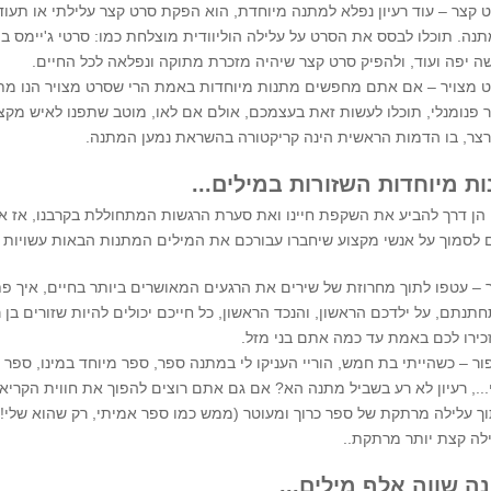
 קצר – עוד רעיון נפלא למתנה מיוחדת, הוא הפקת סרט קצר עלילתי או תעוד
נה. תוכלו לבסס את הסרט על עלילה הוליוודית מוצלחת כמו: סרטי ג'יימס בונ
ה יפה ועוד, ולהפיק סרט קצר שיהיה מזכרת מתוקה ונפלאה לכל החיים.
 מצויר – אם אתם מחפשים מתנות מיוחדות באמת הרי שסרט מצויר הנו מתנ
ר פנומנלי, תוכלו לעשות זאת בעצמכם, אולם אם לאו, מוטב שתפנו לאיש מק
צר, בו הדמות הראשית הינה קריקטורה בהשראת נמען המתנה.
ת מיוחדות השזורות במילים...
 הן דרך להביע את השקפת חיינו ואת סערת הרגשות המתחוללת בקרבנו, אז א
 לסמוך על אנשי מקצוע שיחברו עבורכם את המילים המתנות הבאות עשויות ל
 – עטפו לתוך מחרוזת של שירים את הרגעים המאושרים ביותר בחיים, איך 
תנתם, על ילדכם הראשון, והנכד הראשון, כל חייכם יכולים להיות שזורים בן
כירו לכם באמת עד כמה אתם בני מזל.
ור – כשהייתי בת חמש, הוריי העניקו לי במתנה ספר, ספר מיוחד במינו, ספ
..., רעיון לא רע בשביל מתנה הא? אם גם אתם רוצים להפוך את חווית הקרי
ך עלילה מרתקת של ספר כרוך ומעוטר (ממש כמו ספר אמיתי, רק שהוא שלי!)
לה קצת יותר מרתקת..
ה שווה אלף מילים...