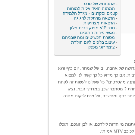
-
אתנחתא של סרט
-
המתנה האידיאלית למוחות
קטנים וסקרנים - מגדל הלמידה
-
הרצאה מרתקת לחגיגה
-
הרצאות מצחיקות
-
חדר VIP מפנק בבית מלון
-
מגשי פירות חתוכים
-
מסורת תכשיטים ומה שבניהם
-
עיצוב בלונים ליום הולדת
-
צימר זוגי מפנק
דושה של אהבה, ים של שמחה, יום כיף ורגע
ית, אם כך מדוע כל כך קשה לנו למצוא
 מתנה מהסרטים? כל שעלינו לעשות זה לקחת
רת ? מסתבר שכן. במדריך הבא, נציג
יותר כסף ומחשבה, על מנת לרקום מתנה
נות מיוחדות לילדכם, או לבן זוגכם, תוכלו
אמיתי.